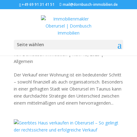
+49 69 91 31 41 51
mail@dornbusch-immobilien.de
Wohnung verkaufen in Oberursel – So erzielen
Seite wählen
Sie 2025 den besten Preis
von
Dornbusch Immobilien
|
Nov. 13, 2025
|
Allgemein
Der Verkauf einer Wohnung ist ein bedeutender Schritt
– sowohl finanziell als auch organisatorisch. Besonders
in einer gefragten Stadt wie Oberursel im Taunus kann
eine durchdachte Strategie den Unterschied zwischen
einem mittelmäßigen und einem hervorragenden...