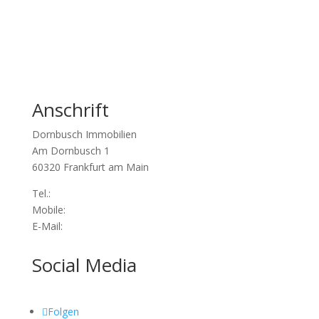
Anschrift
Dornbusch Immobilien
Am Dornbusch 1
60320 Frankfurt am Main
Tel.:
+49 69 91 31 41 51
Mobile:
+49 178 88 88 655
E-Mail:
mail@dornbusch-immobilien.de
Social Media
Folgen